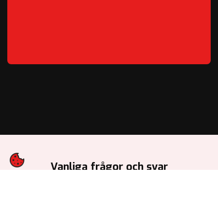
Vanliga frågor och svar
ETT PROBLEM MED EN LUFT-LUFTVÄRMEPUMP
KAN VARA SPRIDNINGEN AV DEN UPPVÄRMDA
LUFTEN. HUR KAN JAG MAXIMERA SPRIDNINGEN