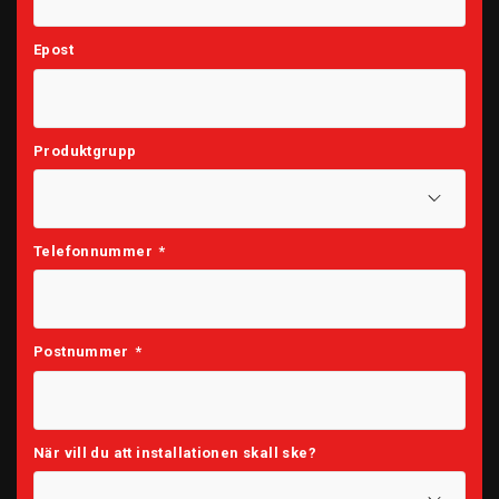
Epost
Produktgrupp
Telefonnummer
*
Postnummer
*
När vill du att installationen skall ske?