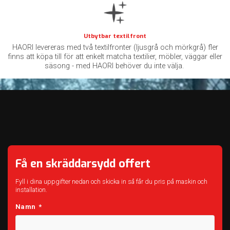
Utbytbar textilfront
HAORI levereras med två textilfronter (ljusgrå och mörkgrå) fler
finns att köpa till för att enkelt matcha textilier, möbler, väggar eller
säsong - med HAORI behöver du inte välja.
Få en skräddarsydd offert
Fyll i dina uppgifter nedan och skicka in så får du pris på maskin och
installation.
Namn
*