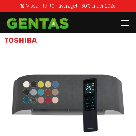
Missa inte ROT-avdraget - 30% under 2026