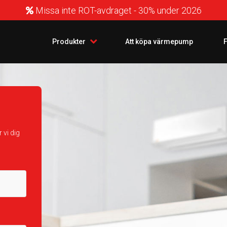
Missa inte ROT-avdraget - 30% under 2026
Produkter
Att köpa värmepump
F
 vi dig