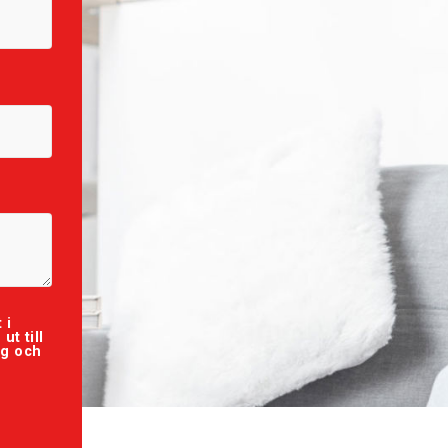
 i
t till
ig och