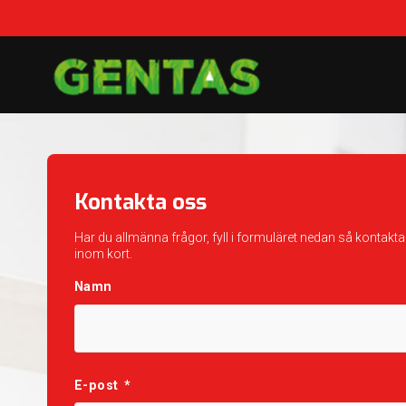
Kontakta oss
Har du allmänna frågor, fyll i formuläret nedan så kontaktar
inom kort.
Namn
E-post
*