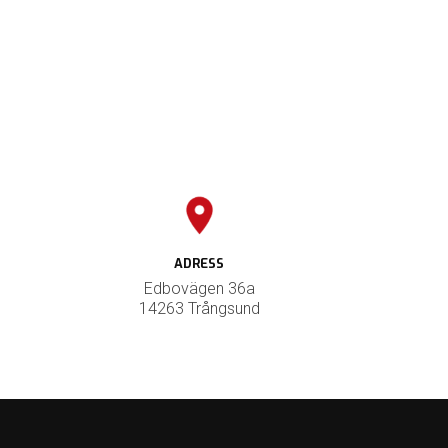
ADRESS
Edbovägen 36a
14263 Trångsund